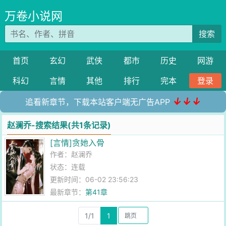
万卷小说网
搜索
首页
玄幻
武侠
都市
历史
网游
科幻
言情
其他
排行
完本
登录
↓↓↓
追看新章节，下载本站客户端无广告APP
赵澜乔-搜索结果(共1条记录)
[言情]贪她入骨
作者：
赵澜乔
状态：连载
更新时间：06-02 23:56:23
最新章节：
第41章
1/1
1