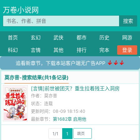
万卷小说网
搜索
首页
玄幻
武侠
都市
历史
网游
科幻
言情
其他
排行
完本
登录
↓↓↓
追看新章节，下载本站客户端无广告APP
莫亦昔-搜索结果(共1条记录)
[言情]前世被团灭？重生拉着残王入洞房
作者：
莫亦昔
状态：连载
更新时间：08-09 18:15:40
最新章节：
第1682章 启用他
1/1
1