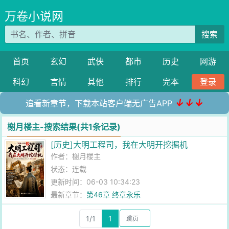
万卷小说网
搜索
首页
玄幻
武侠
都市
历史
网游
科幻
言情
其他
排行
完本
登录
↓↓↓
追看新章节，下载本站客户端无广告APP
榭月楼主-搜索结果(共1条记录)
[历史]大明工程司，我在大明开挖掘机
作者：
榭月楼主
状态：连载
更新时间：06-03 10:34:23
最新章节：
第46章 终章永乐
1/1
1