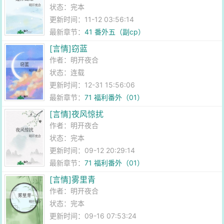
状态：完本
更新时间：11-12 03:56:14
最新章节：
41 番外五（副cp）
[言情]窃蓝
作者：
明开夜合
状态：连载
更新时间：12-31 15:56:06
最新章节：
71 福利番外（01）
[言情]夜风惊扰
作者：
明开夜合
状态：完本
更新时间：09-12 20:29:14
最新章节：
71 福利番外（01）
[言情]雾里青
作者：
明开夜合
状态：完本
更新时间：09-16 07:53:24