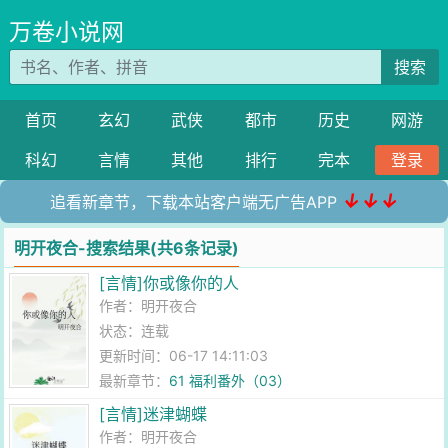
万卷小说网
搜索
首页
玄幻
武侠
都市
历史
网游
科幻
言情
其他
排行
完本
登录
↓↓↓
追看新章节，下载本站客户端无广告APP
明开夜合-搜索结果(共6条记录)
[言情]你或像你的人
作者：
明开夜合
状态：连载
更新时间：06-17 14:11:03
最新章节：
61 福利番外（03）
[言情]迷津蝴蝶
作者：
明开夜合