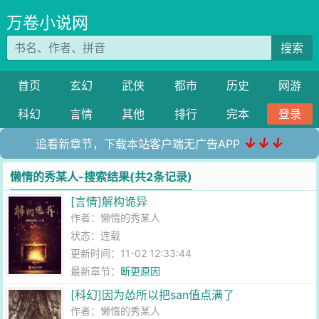
万卷小说网
搜索
首页
玄幻
武侠
都市
历史
网游
科幻
言情
其他
排行
完本
登录
↓↓↓
追看新章节，下载本站客户端无广告APP
懒惰的秀某人-搜索结果(共2条记录)
[言情]解构诡异
作者：
懒惰的秀某人
状态：连载
更新时间：11-02 12:33:44
最新章节：
断更原因
[科幻]因为怂所以把san值点满了
作者：
懒惰的秀某人