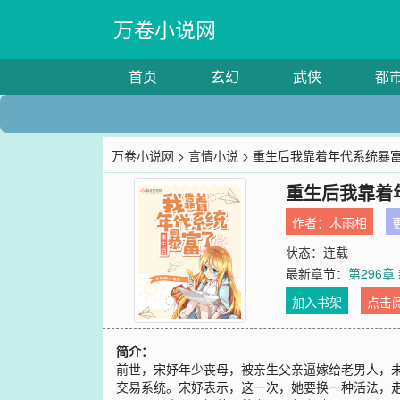
万卷小说网
首页
玄幻
武侠
都
万卷小说网
>
言情小说
> 重生后我靠着年代系统暴
重生后我靠着
作者：
木雨相
更
状态：连载
最新章节：
第296章
加入书架
点击
简介：
前世，宋妤年少丧母，被亲生父亲逼嫁给老男人，
交易系统。宋妤表示，这一次，她要换一种活法，