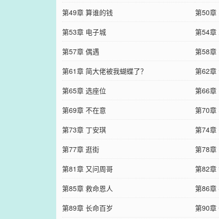
第49章 算谁的钱
第50章
第53章 电子城
第54章
第57章 偶遇
第58章
第61章 简大佬被我蝴蝶了？
第62章
第65章 选座位
第66章
第69章 不在意
第70章
第73章 丁安琪
第74章
第77章 逛街
第78章
第81章 又问周哥
第82章
第85章 救命恩人
第86章
第89章 长命百岁
第90章