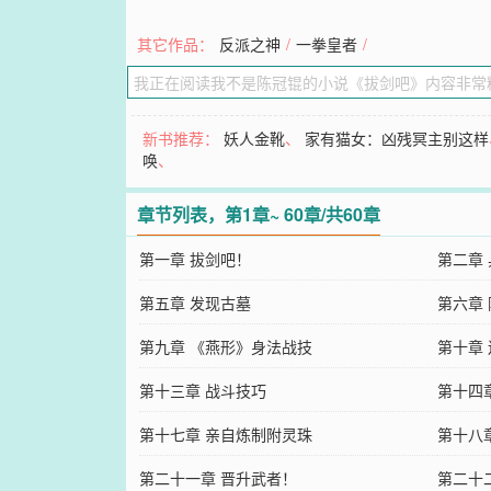
其它作品：
反派之神
/
一拳皇者
/
新书推荐：
妖人金靴
、
家有猫女：凶残冥主别这样
唤
、
章节列表，第1章~ 60章/共60章
第一章 拔剑吧！
第二章
第五章 发现古墓
第六章
第九章 《燕形》身法战技
第十章
第十三章 战斗技巧
第十四
第十七章 亲自炼制附灵珠
第十八
第二十一章 晋升武者！
第二十