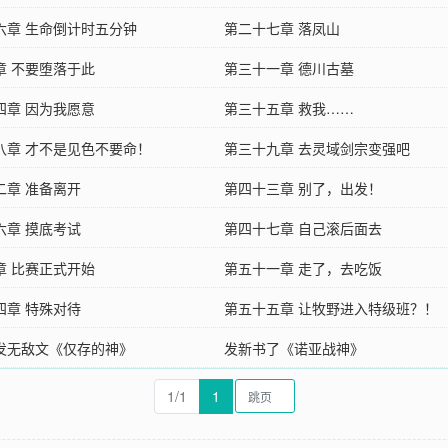
六章 生命倒计时五分钟
第二十七章 落凤山
章 不要堕落于此
第三十一章 德川古墓
四章 因为我愿意
第三十五章 救我……
八章 才不是见色不要命！
第三十九章 去灵域剑宗变强吧
二章 准备离开
第四十三章 别了，出发！
六章 摸底考试
第四十七章 自己滚后面去
章 比赛正式开始
第五十一章 走了，去吃饭
四章 特殊对待
第五十五章 让牧野进入特级班？！
发无敌文《仅存的神》
发新书了《诺亚战神》
1/1
1