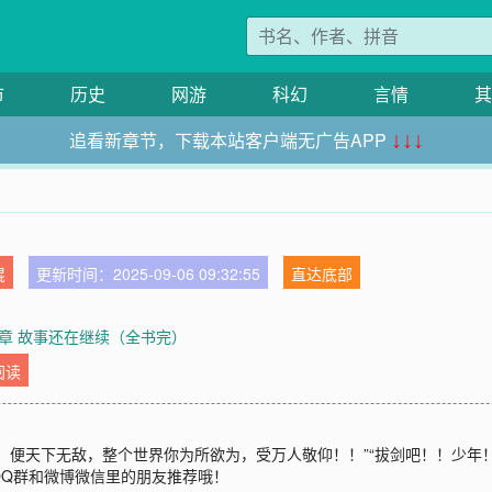
市
历史
网游
科幻
言情
其
追看新章节，下载本站客户端无广告APP
↓↓↓
锟
更新时间：2025-09-06 09:32:55
直达底部
章 故事还在继续（全书完）
阅读
，便天下无敌，整个世界你为所欲为，受万人敬仰！！”“拔剑吧！！少年！
QQ群和微博微信里的朋友推荐哦！