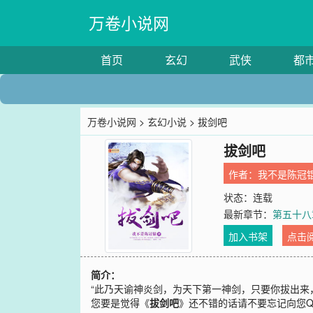
万卷小说网
首页
玄幻
武侠
都
万卷小说网
>
玄幻小说
> 拔剑吧
拔剑吧
作者：
我不是陈冠
状态：连载
最新章节：
第五十八
加入书架
点击
简介：
“此乃天谕神炎剑，为天下第一神剑，只要你拔出来
您要是觉得《
拔剑吧
》还不错的话请不要忘记向您