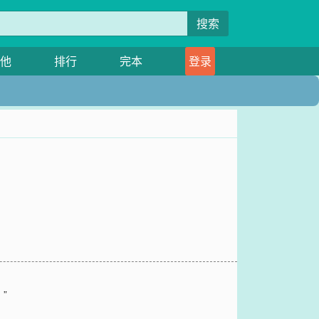
搜索
他
排行
完本
登录
”