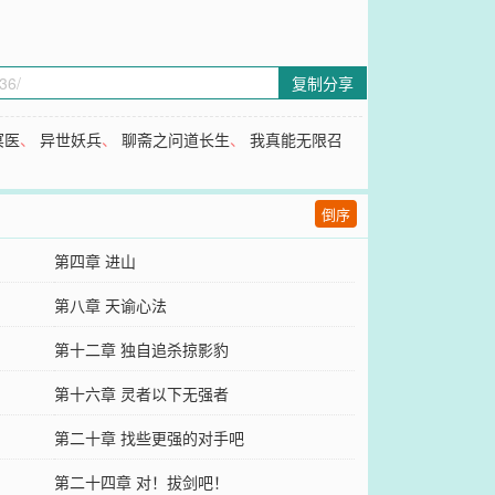
复制分享
冥医
、
异世妖兵
、
聊斋之问道长生
、
我真能无限召
倒序
第四章 进山
第八章 天谕心法
第十二章 独自追杀掠影豹
第十六章 灵者以下无强者
第二十章 找些更强的对手吧
第二十四章 对！拔剑吧！