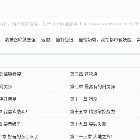
、
我被召唤就变强
、
返虚
、
仙有仙归
、
仙帝奶爸，我在都市斩妖魔
、
 兵临镇者裂！
第三章 苍狼族
 附灵师
第七章 最富有的附灵师
 连升两星
第十一章 猎杀
章 我喜欢战斗！
第十五章 精致掌控战力
章 要晋级了！
第十九章 突破失败
二章 好玩的东西来了
第二十三章 大地之熊！