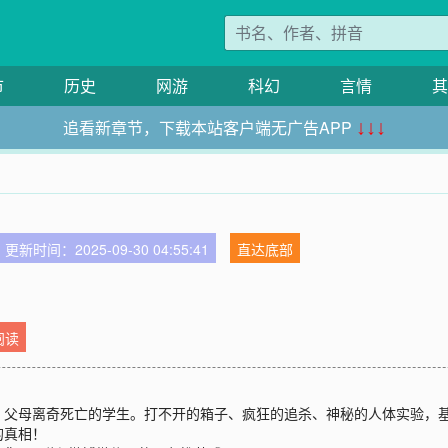
市
历史
网游
科幻
言情
其
追看新章节，下载本站客户端无广告APP
↓↓↓
更新时间：2025-09-30 04:55:41
直达底部
阅读
，父母离奇死亡的学生。打不开的箱子、疯狂的追杀、神秘的人体实验，
的真相！