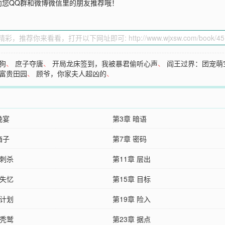
向您QQ群和微博微信里的朋友推荐哦！
狗
、
庶子夺唐
、
开局龙床签到，我被暴君偷听心声
、
阎王过界：团宠萌
富贵田园
、
顾爷，你家夫人超凶的
、
晚宴
第3章 暗语
箱子
第7章 密码
 刺杀
第11章 层出
 失忆
第15章 目标
 计划
第19章 险入
 秃鹫
第23章 据点