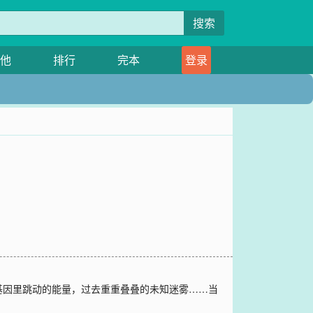
搜索
他
排行
完本
登录
基因里跳动的能量，过去重重叠叠的未知迷雾……当