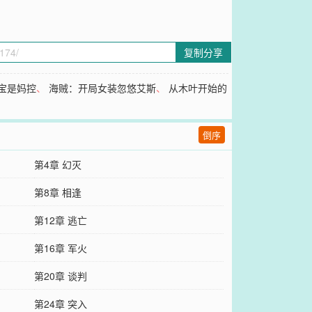
复制分享
宝是妈控
、
海贼：开局女装忽悠艾斯
、
从木叶开始的
倒序
第4章 幻灭
第8章 相逢
第12章 逃亡
第16章 军火
第20章 谈判
第24章 突入