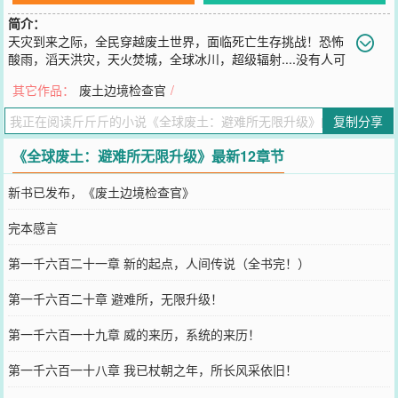
简介：
天灾到来之际，全民穿越废土世界，面临死亡生存挑战！恐怖
酸雨，滔天洪灾，天火焚城，全球冰川，超级辐射....没有人可
以幸免！人类想要活下来只能建造避难所，接受一轮又一轮的天灾洗
其它作品：
废土边境检查官
/
礼。幸好，苏摩觉醒了末日生存系统！他的避难所竟然可以无限升
级！【木门】→【铁门】→【合金大门】→.....【木矛】→【椆木矛】
复制分享
→【电磁矛】→.....【柴油发电机】→【生物发电机】→【温差发电
机】→.....当所有人奔波在为下次灾难到来准备时，苏摩已经满身装
《全球废土：避难所无限升级》最新12章节
备，横行废土世界。“咱们还在点油灯，人家冰箱都用上了！”“他的避
难所听说墙壁就有几十米厚，是世界上最安全的地方”“有生之年，我
新书已发布，《废土边境检查官》
想进入苏神避难所居住一天”
您要是觉得《
全球废土：避难所无限升级
》还不错的话请不要忘记向
完本感言
您QQ群和微博微信里的朋友推荐哦！
第一千六百二十一章 新的起点，人间传说（全书完！）
第一千六百二十章 避难所，无限升级！
第一千六百一十九章 威的来历，系统的来历！
第一千六百一十八章 我已杖朝之年，所长风采依旧！