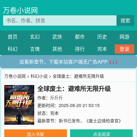
万卷小说网
搜索
首页
玄幻
武侠
都市
历史
网游
科幻
言情
其他
排行
完本
登录
追看新章节，下载本站客户端无广告APP
↓↓↓
万卷小说网
>
科幻小说
> 全球废土：避难所无限升级
全球废土：避难所无限升级
作者：
斤斤斤
更新时间：2025-08-20 21:53:15
状态：完本
最新章节：
新书已发布，《废土边境检查官》
加入书架
点击阅读