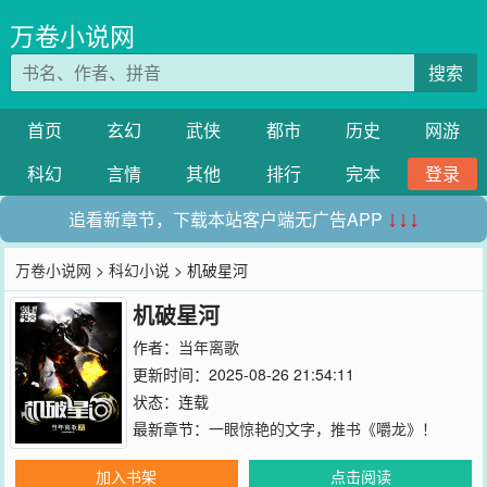
万卷小说网
搜索
首页
玄幻
武侠
都市
历史
网游
科幻
言情
其他
排行
完本
登录
追看新章节，下载本站客户端无广告APP
↓↓↓
万卷小说网
>
科幻小说
> 机破星河
机破星河
作者：
当年离歌
更新时间：2025-08-26 21:54:11
状态：连载
最新章节：
一眼惊艳的文字，推书《嚼龙》！
加入书架
点击阅读