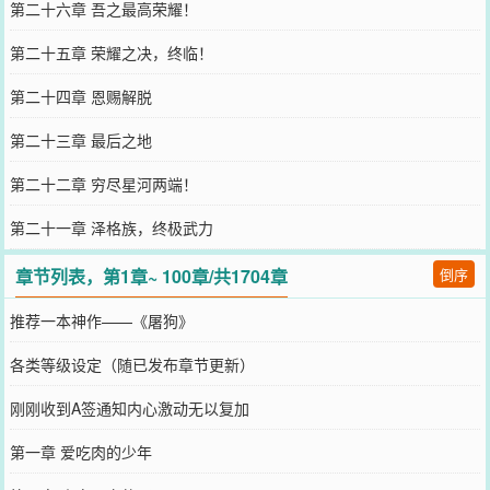
第二十六章 吾之最高荣耀！
第二十五章 荣耀之决，终临！
第二十四章 恩赐解脱
第二十三章 最后之地
第二十二章 穷尽星河两端！
第二十一章 泽格族，终极武力
章节列表，第1章~ 100章/共1704章
倒序
推荐一本神作——《屠狗》
各类等级设定（随已发布章节更新）
刚刚收到A签通知内心激动无以复加
第一章 爱吃肉的少年