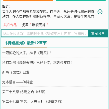
简介：
每个人的心中都有希望和梦想。血与火，永远是时代激荡的原
动力，在人类种族扩张的征程中，星空和大海，是每个男儿向
往的所在！从贫民窟中长大的沐凡，在一次偶然的际遇中得到走向外
其它作品：
虎君
/
爆裂天神
/
太空的机会，燃烧起那属于他独有的光芒，在这寂静，诡秘的宇宙
中，在人类大星河时代，谱写出星空中最为华丽璀璨的篇章！！进军
复制分享
吧——大宇宙！（致敬我心目中的星辰大海，致敬走在星际科幻路上
的诸位前辈，致敬可爱的读者们，无论何时心中梦想不灭，请让我为
《机破星河》最新12章节
你们闯开这浩瀚宇宙的新故事！）
您要是觉得《
机破星河
》还不错的话请不要忘记向您QQ群和微博微信
一眼惊艳的文字，推书《嚼龙》！
里的朋友推荐哦！
科幻新书《爆裂天神》已经上传，求各位支持！
新书《虎君》已发
完本感言——碎碎念
第二十八章 纪元之始（终章）
第二十七章 它名，大央皇！（终章之前）