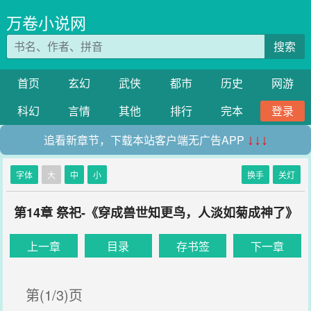
万卷小说网
搜索
首页
玄幻
武侠
都市
历史
网游
科幻
言情
其他
排行
完本
登录
追看新章节，下载本站客户端无广告APP
↓↓↓
字体
大
中
小
换手
关灯
第14章 祭祀-《穿成兽世知更鸟，人淡如菊成神了》
上一章
目录
存书签
下一章
第(1/3)页