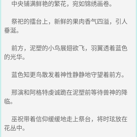
中央铺满鲜艳的繁花，宛如锦绣画卷。
祭祀的擂台上，新鲜的果肉香气四溢，引人
垂涎。
前方，泥塑的小鸟展翅欲飞，羽翼透着蓝色
的光华。
蓝色知更鸟散发着神性静静地守望着前方。
邢演和阿格特虔诚跪在泥塑前等待兽神的降
临。
巫祝带着信仰缓缓地走上祭台，将时玹放在
花丛中。