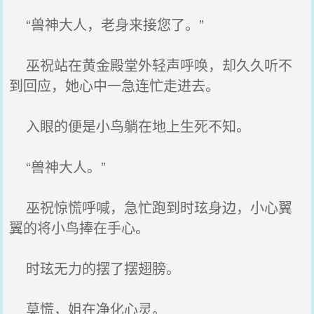
“兽神大人，老身来接您了。”
巫祝站在黄金殿堂外轻声呼唤，却久久听不
到回应，她心中一急连忙走进去。
入眼的便是小鸟躺在地上生死不知。
“兽神大人。”
巫祝惊慌呼喊，急忙跑到时玹身边，小心翼
翼的将小鸟捧在手心。
时玹无力的摆了摆翅膀。
莫慌，姐在净化心灵。