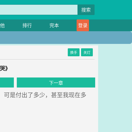
搜索
他
排行
完本
登录
换手
关灯
亲哭》
下一章
，可是付出了多少，甚至我现在多