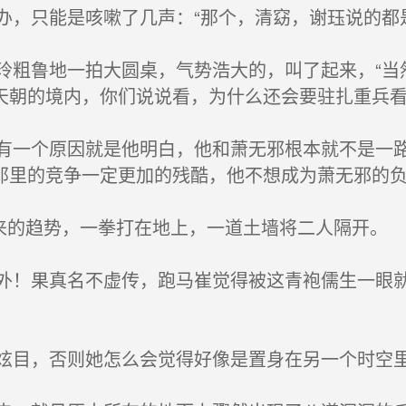
，只能是咳嗽了几声：“那个，清窈，谢珏说的都
粗鲁地一拍大圆桌，气势浩大的，叫了起来，“当
天朝的境内，你们说说看，为什么还会要驻扎重兵
一个原因就是他明白，他和萧无邪根本就不是一路
那里的竞争一定更加的残酷，他不想成为萧无邪的
来的趋势，一拳打在地上，一道土墙将二人隔开。
！果真名不虚传，跑马崔觉得被这青袍儒生一眼就
目，否则她怎么会觉得好像是置身在另一个时空