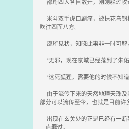
邵珩四人各自散开，刚刚躲过攻击
米斗双手虎口剧痛，被抹花乌钢棒
吹往四面八方。
邵珩见状，知晓此事非一时可解，
“无邪，现在京城已经落到了朱佑
“这死狐狸，需要他的时候不知道
由于流传下来的天然地理天珠及其
部分可以流传至今，也就是目前许多
出现在玄关处的正是已经有一断事
一点罪过。