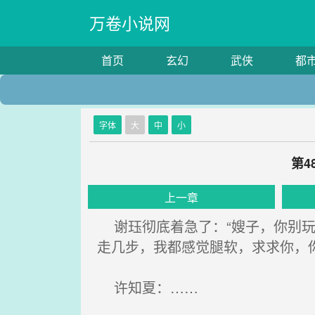
万卷小说网
首页
玄幻
武侠
都
字体
大
中
小
第4
上一章
谢珏彻底着急了：“嫂子，你别玩
走几步，我都感觉腿软，求求你，
许知夏：……