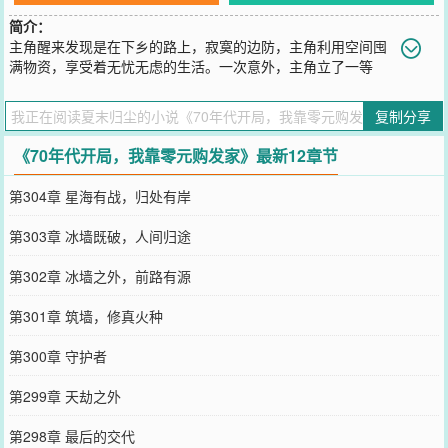
简介：
主角醒来发现是在下乡的路上，寂寞的边防，主角利用空间囤
满物资，享受着无忧无虑的生活。一次意外，主角立了一等
功，从此进入军队，成为一名军医，为国家挣外汇、挣物资。改开
后，带领家人做生意。
复制分享
您要是觉得《
70年代开局，我靠零元购发家
》还不错的话请不要忘记
向您QQ群和微博微信里的朋友推荐哦！
《70年代开局，我靠零元购发家》最新12章节
第304章 星海有战，归处有岸
第303章 冰墙既破，人间归途
第302章 冰墙之外，前路有源
第301章 筑墙，修真火种
第300章 守护者
第299章 天劫之外
第298章 最后的交代