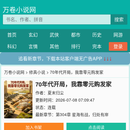
万卷小说网
搜索
首页
玄幻
武侠
都市
历史
网游
科幻
言情
其他
排行
完本
登录
追看新章节，下载本站客户端无广告APP
↓↓↓
万卷小说网
>
修真小说
> 70年代开局，我靠零元购发家
70年代开局，我靠零元购发家
作者：
夏末归尘
更新时间：2026-07-08 07:09:47
状态：连载
最新章节：
第304章 星海有战，归处有岸
加入书架
点击阅读