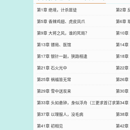
第1章 绝境，计杀匪徒
第2章
第5章 香辣鸡翅、虎皮凤爪
第6章
第9章 大将之风，谁的死局？
第10章
第13章 镖局、医馆
第14章
第17章 银针一副，狭路相逢
第18章
第21章 石火光中
第22
第25章 祸福皆无常
第26
第29章 雪中送炭来
第30
第33章 头如悬钟，身似浮舟（三更求首订求
第34
月票！）
第37章 以理服人，没毛病
第38章
第41章 初相见
第42章