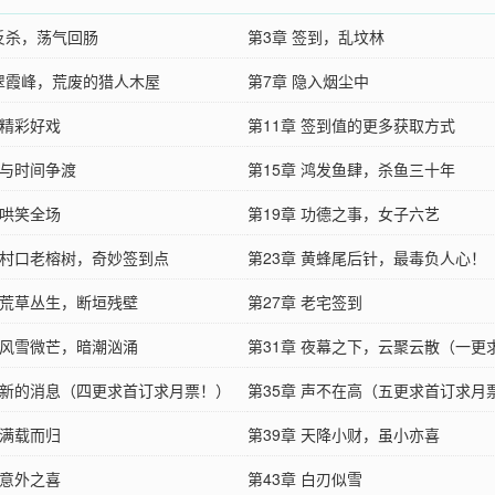
 反杀，荡气回肠
第3章 签到，乱坟林
 翠霞峰，荒废的猎人木屋
第7章 隐入烟尘中
 精彩好戏
第11章 签到值的更多获取方式
 与时间争渡
第15章 鸿发鱼肆，杀鱼三十年
 哄笑全场
第19章 功德之事，女子六艺
章 村口老榕树，奇妙签到点
第23章 黄蜂尾后针，最毒负人心！
章 荒草丛生，断垣残壁
第27章 老宅签到
章 风雪微芒，暗潮汹涌
第31章 夜幕之下，云聚云散（一更
章 新的消息（四更求首订求月票！）
月票！）
第35章 声不在高（五更求首订求月
 满载而归
第39章 天降小财，虽小亦喜
 意外之喜
第43章 白刃似雪