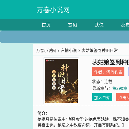
万卷小说网
首页
玄幻
武侠
都
万卷小说网
>
言情小说
> 表姑娘签到种田日常
表姑娘签到种
作者：
沉舟钓雪
状态：连载
最新章节：
第290章
加入书架
点击
简介：
姜挽月是传说中“艳冠京华”的绝色表姑娘。殊不知
夤夜出逃，绝境之中改变命运，开启签到系统。】