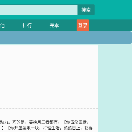
搜索
他
排行
完本
登录
行动力。巧的是，姜挽月二者都有。【你击杀匪徒，
。】【你开垦菜地一块，打理生活，蒸蒸日上，获得