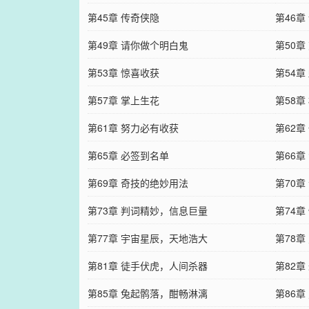
第45章 传奇侠隐
第46章
第49章 请你做个明白鬼
第50章
第53章 惊喜收获
第54章
第57章 掌上生花
第58
第61章 努力必有收获
第62章
第65章 必签到名单
第66章
第69章 奇技的绝妙用法
第70
第73章 判词精妙，信息巨量
第74
第77章 宇宙星辰，天地浩大
第78
第81章 徒手伏虎，人间杀器
第82
第85章 兔起鹘落，酣畅淋漓
第86