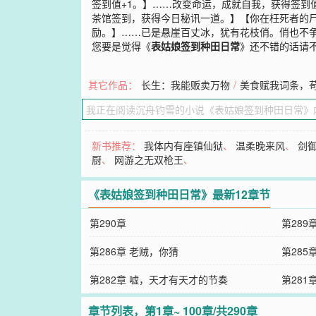
签到值+1。】……改变命运，成就自我，获得签到
茶馆签到，获得今日秘讯一道。】【你在枉死者的
励。】……已是悬崖百丈冰，犹有花枝俏。俏也不
您要是觉得《
表姑娘签到种田日常
》还不错的话请
其它作品：
长生：我能贩卖万物
/
美食赋我词条，
新书推荐：
我体内有座镇仙狱
、
温柔晚来风
、
剑
厨
、
网游之无双枪王
、
《表姑娘签到种田日常》最新12章节
第290章
第289
第286章 老贼，你猜
第28
第282章 嘘，天才有天才的节奏
第28
章节列表，第1章~ 100章/共290章