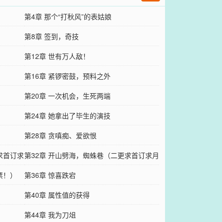
第4章 那个“打秋风”的表姑娘
第8章 签到，奇技
第12章 世有万人敌！
第16章 紧锣密鼓，预料之外
第20章 一次机会，生死两端
第24章 她拿出了毕生的演技
第28章 贪嗔痴、爱欲恨
求首订求
第32章 开山劈海，蜘蛛巷（二更求首订求月
票！）
票！）
第36章 惊喜跌宕
第40章 属性值的获得
第44章 我为刀俎