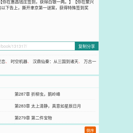
】【你在惠昌钱庄签到，获得白银一两。】【你在聚兴
韪以下告上，撕开聿京第一谜案，获得特殊签到奖
复制分享
爱恋
、
时空机器
、
汉鼎仙秦：从三国到诸天
、
万古一
第287章 折柳虫，鹅岭峰
第283章 太上清静，真意如星辰日月
第279章 第二件宝物
倒序