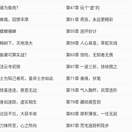
 谁为鱼肉？
第47章 玩个“虚”的
 爽哉，回馈丰厚
第51章 奇技，永远更精彩
 螳螂捕蝉
第55章 连环妙计
章 榕树下，天地浩大
第59章 人心易变，草蛇灰线
 偷袭可算实战？
第63章 惊险，无知者无畏
 法云寺初探
第67章 一波三折，徐徐图之
章 士为知己者死，虽非士亦如此
第71章 善缘，伏笔
章 惊喜连连，慈恩无边
第75章 气入胸怀，风雪连阶
章 身如迷踪，虚实相生
第79章 藏经阁签到
章 过目不忘，大获丰收
第83章 厚积薄发，一往无前
章 刀锋所至，心之所向
第87章 荒宅迷踪积跬步