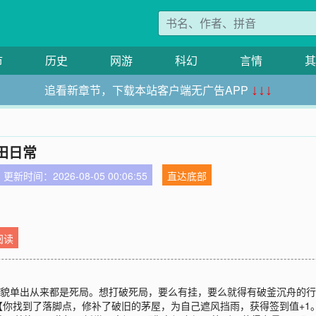
市
历史
网游
科幻
言情
其
追看新章节，下载本站客户端无广告APP
↓↓↓
田日常
更新时间：2026-08-05 00:06:55
直达底部
阅读
美貌单出从来都是死局。想打破死局，要么有挂，要么就得有破釜沉舟的
【你找到了落脚点，修补了破旧的茅屋，为自己遮风挡雨，获得签到值+1