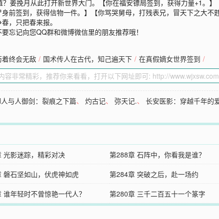
值？姜挽月从此打开新世界大门。【你在福安镖局签到，获得力量+1。
尸身前签到，获得信物一件。】【你骂哭舅母，打残表兄，冒天下之大不
争春，只把春来报。
不要忘记向您QQ群和微博微信里的朋友推荐哦！
苟着终会无敌
/
国术传人在古代，知己遍天下
/
在真假嫡女世界签到
/
御人与人御剑：裂痕之下篇
、
灼古记
、
弥天记.
、
长安医影：穿越千年的
章 光影迷踪，精彩对决
第288章 石阵中，你看我是谁？
5章 磐石坚如山，伏虎神如虎
第284章 突破之后，赴一场约
1章 谁年轻时不曾惊艳一代人？
第280章 三千二百五十一个篆字