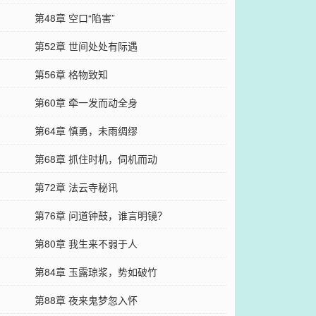
第48章 空口“陷害”
第52章 世间处处有际遇
第56章 格物致知
第60章 牵一发而动全身
第64章 慎勇，未雨绸缪
第68章 抓住时机，伺机而动
第72章 法云寺秘讯
第76章 问道钟鼓，谁言明镜？
第80章 我生来不弱于人
第84章 玉露琼浆，势如破竹
第88章 夜来鬼梦忽入怀