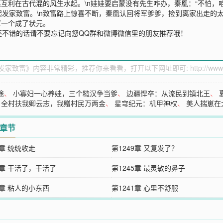
互利在古代混的风生水起。\n娃娃要启蒙没有先生咋办，秦凰：“不怕，咱
发家致富。\n致富路上惊喜不断，秦凰认回将军爹爹，捡到离家出走的太
军一个成了状元。
还不错的话请不要忘记向您QQ群和微博微信里的朋友推荐哦！
途
、
小寡妇一心养娃，三个糙汉争当爹
、
边疆悍卒：从流民到镇北王
、
、
全村扶我卿云志，我赠村民万两金
、
星穹纪元：机甲神权
、
美人揣崽在
2章节
0章 统统收走
第1249章 又复发了？
6章 干活了，干活了
第1245章 最灵敏的鼻子
2章 粘人的小东西
第1241章 心里不舒服