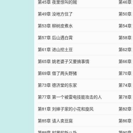
第45章 夜里惊叫的贼
第46章
第49章 没地方住了
第50章
第53章 柳树皮煮水
第54
第57章 后山遇白霄
第58
第61章 进山挖土豆
第62章
第65章 姚老婆子又要搞事情
第66章
第69章 借了两头野猪
第70章
第73章 德济堂的东家
第74章
第77章 第一个被雷电技能攻击的人
第78章
第81章 刘婶子家的小花和旋风
第82章
第85章 请人卖豆腐
第86章
第89章 村里的新八卦
第90章