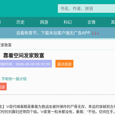
市
历史
网游
科幻
言情
其
追看新章节，下载本站客户端无广告APP
↓↓↓
发家致富
，靠着空间发家致富
新时间：2026-08-08 05:33:59
直达底部
1章 不和你一般计较
阅读
男主】\n现代缉毒精英秦凰为救战友被炸弹炸的尸骨无存，幸运的穿越到古
家村的刘寡妇还带四个娃。\n家里一粒米都没有，秦凰：“不怕，空间在手