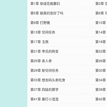
第1章 穿成花痴寡妇
第2章 
第5章 娘真的变好了吗
第6章
第9章 打野猪
第10章
第13章 空间任务
第14章
第17章 玉佩
第18章
第21章 李氏的转变
第22章
第25章 卖人参
第26章
第29章 新空间任务
第30章
第33章 想去码头卖吃食
第34章
第37章 四娃的算学
第38章
第41章 暴打小混混
第42章