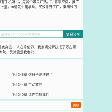
有手机听书，先背个滚瓜烂熟。”\n背靠空间，推广
上皇。\n请先生建学堂，买奴仆开工厂，秦凰过的
复制分享
夏夜奔逃
、
人在修仙界，我点满分解技成了万古第
大院，反派竟是我老公
、
第1248章 这日子没法过了
第1244章 主动放弃
第1240章 请你饶恕我们
倒序