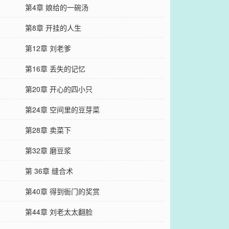
第4章 娘给的一碗汤
第8章 开挂的人生
第12章 刘老爹
第16章 丢失的记忆
第20章 开心的四小只
第24章 空间里的豆芽菜
第28章 卖菜下
第32章 磨豆浆
第 36章 缝合术
第40章 得到衙门的奖赏
第44章 刘老太太翻脸