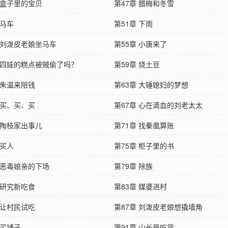
 盒子里的宝贝
第47章 腊梅和冬雪
 马车
第51章 下雨
章 刘泼皮老娘坐马车
第55章 小唐来了
章 四娃的糕点被贼偷了吗？
第59章 烧土豆
 朱温来陪钱
第63章 大锤媳妇的梦想
 买、买、买
第67章 心在滴血的刘老太太
 陶枝家出事儿
第71章 找秦凰算账
 买人
第75章 柜子里的书
 恶毒娘亲的下场
第79章 除族
 研究新吃食
第83章 媒婆进村
 让村民试吃
第87章 刘泼皮老娘想撬墙角
 买铺子
第91章 山长是吃货