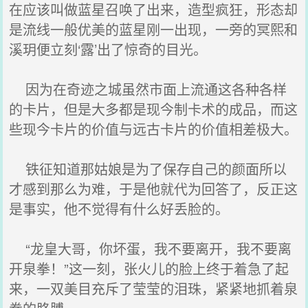
在应该叫做蓝星召唤了出来，造型疯狂，形态却
是流线一般优美的蓝星刚一出现，一旁的冥熙和
溪玥便立刻‘露’出了惊奇的目光。
因为在奇迹之城虽然市面上流通这各种各样
的卡片，但是大多都是现今制卡术的成品，而这
些现今卡片的价值与远古卡片的价值相差极大。
铁征知道那姑娘是为了保存自己的颜面所以
才感到那么为难，于是他就代为回答了，反正这
是事实，他不觉得有什么好丢脸的。
“龙皇大哥，你坏蛋，我不要离开，我不要离
开泉拳！”这一刻，张火儿的脸上终于着急了起
来，一双美目充斥了莹莹的泪珠，紧紧地抓着泉