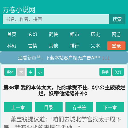
万卷小说网
搜索
首页
玄幻
武侠
都市
历史
网游
科幻
言情
其他
排行
完本
登录
追看新章节，下载本站客户端无广告APP
↓↓↓
字体
大
中
小
换手
关灯
第86章 我的本体太大，怕你承受不住-《小公主破破烂
烂，妖帝他缝缝补补》
上一章
目录
存书签
下一章
萧宝镜提议道：“咱们去城北学宫找太子殿下
吧，我有要紧的事情告诉他。”