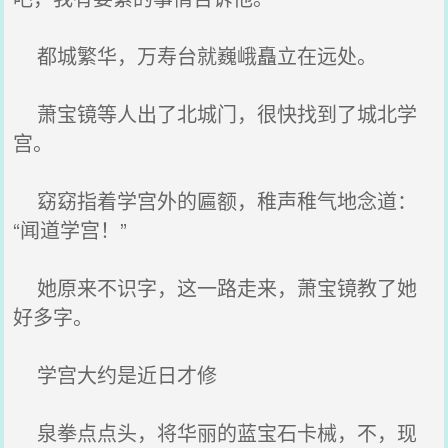
都城繁华，万寿台就巍峨矗立在远处。
萧宝镜等人出了北城门，很快找到了城北学
宫。
窈窈指着学宫外的匾额，稚声稚气地念道：
“闻道学宫！”
她原来不识字，这一路走来，萧宝镜教了她
好多字。
学宫大约是近日才修
泉拳点点头，将华丽的蓝宝石卡械，不，现